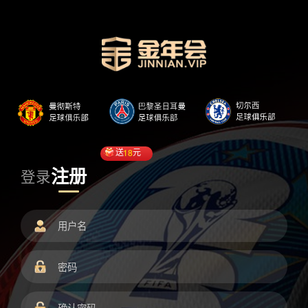
送
18
元
注册
登录