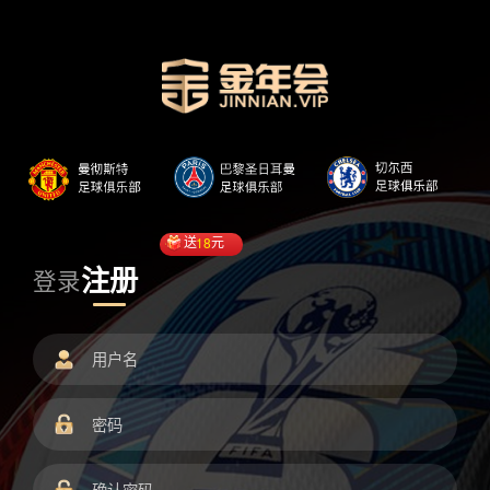
送
18
元
注册
登录