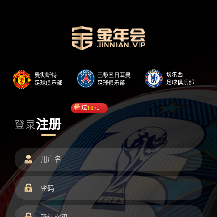
送
18
元
注册
登录