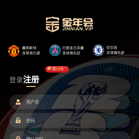
送
18
元
注册
登录