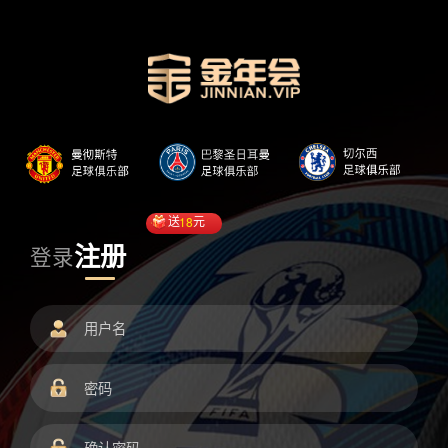
送
18
元
注册
登录